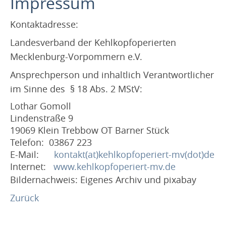
Impressum
Start
Impressum
Kontaktadresse:
Datenschutz
Landesverband der Kehlkopfoperierten
Patientenbetreuer
Mecklenburg-Vorpommern e.V.
Links
Ansprechperson und inhaltlich Verantwortlicher
Mitgliederbereich
im Sinne
des § 18 Abs. 2 MStV:
Konferenzhinweise
Lothar Gomoll
Konferenz - eins-
Lindenstraße 9
19069 Klein Trebbow OT Barner Stück
Konferenz -zwei-
Telefon: 03867 223
Konferenz -drei-
E-Mail:
kontakt(at)kehlkopfoperiert-mv(dot)de
Internet:
www.kehlkopfoperiert-mv.de
Bildernachweis: Eigenes Archiv und pixabay
Zurück